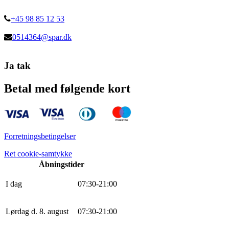
+45 98 85 12 53
0514364@spar.dk
Ja tak
Betal med følgende kort
Forretningsbetingelser
Ret cookie-samtykke
Åbningstider
I dag
0
7
:
30
-
21
:
0
0
Lørdag d. 8. august
0
7
:
30
-
21
:
0
0